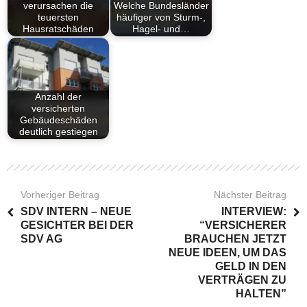
verursachen die
Welche Bundesländer
teuersten
häufiger von Sturm-,
Hausratschäden
Hagel- und…
Anzahl der
versicherten
Gebäudeschäden
deutlich gestiegen
Vorheriger Beitrag
Nächster Beitrag
SDV INTERN – NEUE
INTERVIEW:
GESICHTER BEI DER
“VERSICHERER
SDV AG
BRAUCHEN JETZT
NEUE IDEEN, UM DAS
GELD IN DEN
VERTRÄGEN ZU
HALTEN”