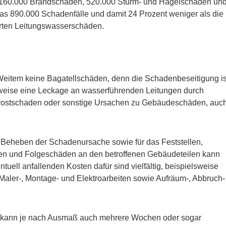
ür 160.000 Brandschäden, 520.000 Sturm- und Hagelschäden un
 890.000 Schadenfälle und damit 24 Prozent weniger als die
erten Leitungswasserschäden.
eitem keine Bagatellschäden, denn die Schadenbeseitigung is
lsweise eine Leckage an wasserführenden Leitungen durch
 Frostschaden oder sonstige Ursachen zu Gebäudeschäden, auc
d Beheben der Schadenursache sowie für das Feststellen,
en und Folgeschäden an den betroffenen Gebäudeteilen kann
uell anfallenden Kosten dafür sind vielfältig, beispielsweise
 Maler-, Montage- und Elektroarbeiten sowie Aufräum-, Abbruch-
 kann je nach Ausmaß auch mehrere Wochen oder sogar