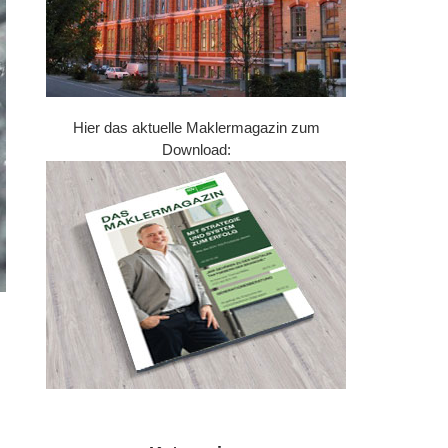
Hier das aktuelle Maklermagazin zum
Download: