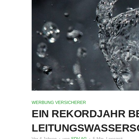
WERBUNG VERSICHERER
EIN REKORDJAHR BE
LEITUNGSWASSERS
Vor 4 Jahren
von
SDV AG
5 Min. Lesezeit