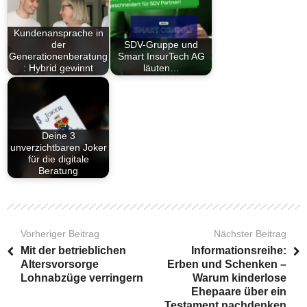
Kundenansprache in
der
SDV-Gruppe und
Generationenberatung
Smart InsurTech AG
: Hybrid gewinnt
läuten…
Deine 3
unverzichtbaren Joker
für die digitale
Beratung
Vorheriger Beitrag
Nächster Beitrag
Mit der betrieblichen
Informationsreihe:
Altersvorsorge
Erben und Schenken –
Lohnabzüge verringern
Warum kinderlose
Ehepaare über ein
Testament nachdenken