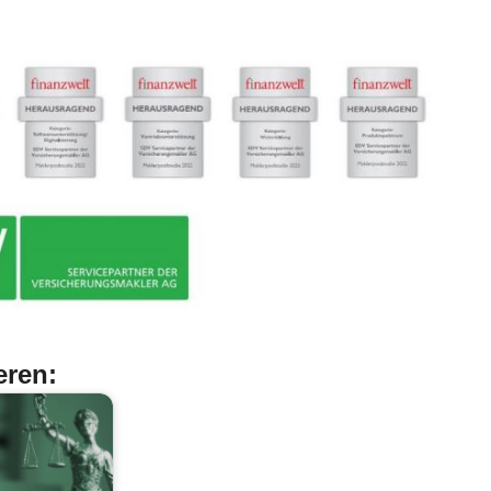
eren: