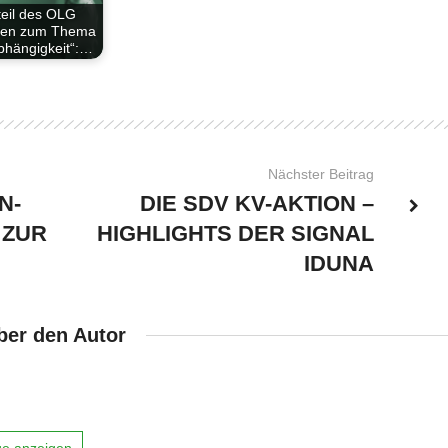
teil des OLG
den zum Thema
bhängigkeit“:…
Nächster Beitrag
N-
DIE SDV KV-AKTION –
 ZUR
HIGHLIGHTS DER SIGNAL
IDUNA
ber den Autor
äge anzeigen