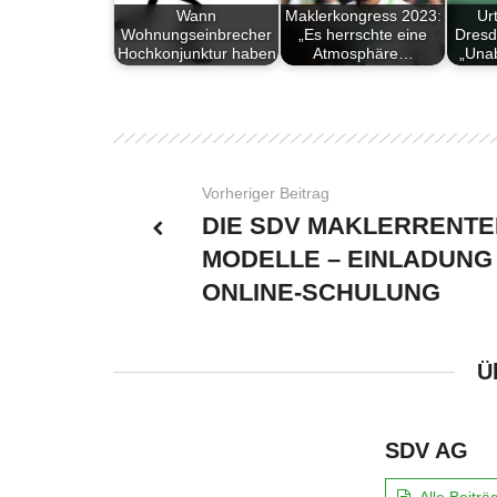
Wann
Maklerkongress 2023:
Ur
Wohnungseinbrecher
„Es herrschte eine
Dres
Hochkonjunktur haben
Atmosphäre…
„Una
Vorheriger Beitrag
DIE SDV MAKLERRENTE
MODELLE – EINLADUNG
ONLINE-SCHULUNG
Ü
SDV AG
Alle Beitr