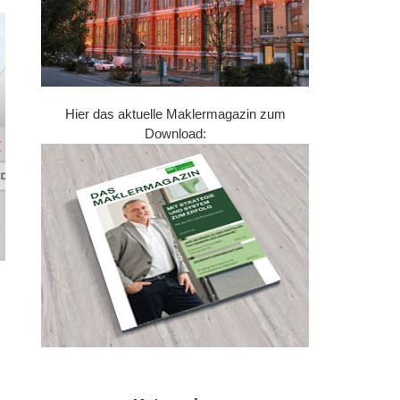
Hier das aktuelle Maklermagazin zum
Download: