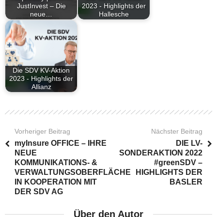
JustInvest – Die
2023 - Highlights der
neue…
Hallesche
Die SDV KV-Aktion
2023 - Highlights der
Allianz
Vorheriger Beitrag
Nächster Beitrag
myInsure OFFICE – IHRE
DIE LV-
NEUE
SONDERAKTION 2022
KOMMUNIKATIONS- &
#greenSDV –
VERWALTUNGSOBERFLÄCHE
HIGHLIGHTS DER
IN KOOPERATION MIT
BASLER
DER SDV AG
Über den Autor