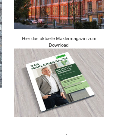
Hier das aktuelle Maklermagazin zum
Download: