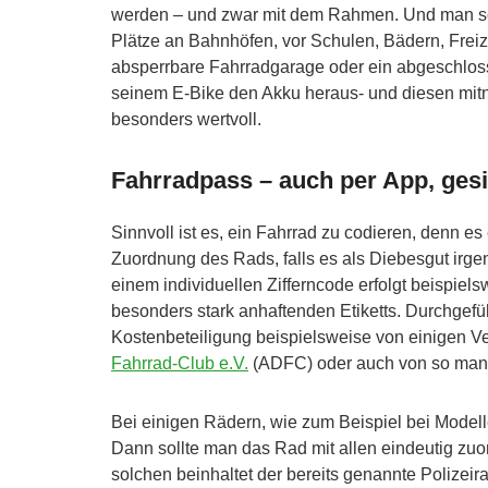
werden – und zwar mit dem Rahmen. Und man sol
Plätze an Bahnhöfen, vor Schulen, Bädern, Freiz
absperrbare Fahrradgarage oder ein abgeschlosse
seinem E-Bike den Akku heraus- und diesen mitnim
besonders wertvoll.
Fahrradpass – auch per App, ges
Sinnvoll ist es, ein Fahrrad zu codieren, denn e
Zuordnung des Rads, falls es als Diebesgut irge
einem individuellen Zifferncode erfolgt beispiel
besonders stark anhaftenden Etiketts. Durchgefü
Kostenbeteiligung beispielsweise von einigen V
Fahrrad-Club e.V.
(ADFC) oder auch von so manch
Bei einigen Rädern, wie zum Beispiel bei Modell
Dann sollte man das Rad mit allen eindeutig zu
solchen beinhaltet der bereits genannte Polizeira