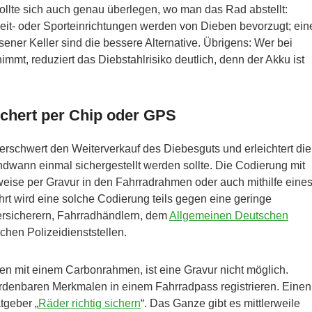
lte sich auch genau überlegen, wo man das Rad abstellt:
eit- oder Sporteinrichtungen werden von Dieben bevorzugt; ein
ner Keller sind die bessere Alternative. Übrigens: Wer bei
mt, reduziert das Diebstahlrisiko deutlich, denn der Akku ist
ichert per Chip oder GPS
s erschwert den Weiterverkauf des Diebesguts und erleichtert die
ndwann einmal sichergestellt werden sollte. Die Codierung mit
sweise per Gravur in den Fahrradrahmen oder auch mithilfe eine
hrt wird eine solche Codierung teils gegen eine geringe
ersicherern, Fahrradhändlern, dem
Allgemeinen Deutschen
en Polizeidienststellen.
en mit einem Carbonrahmen, ist eine Gravur nicht möglich.
ordenbaren Merkmalen in einem Fahrradpass registrieren. Einen
tgeber „
Räder richtig sichern
“. Das Ganze gibt es mittlerweile