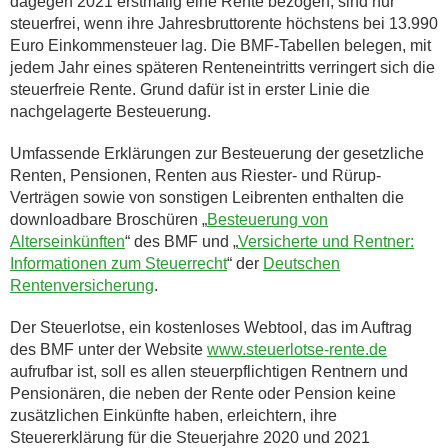
dagegen 2021 erstmalig eine Rente bezogen, sind nur
steuerfrei, wenn ihre Jahresbruttorente höchstens bei 13.990
Euro Einkommensteuer lag. Die BMF-Tabellen belegen, mit
jedem Jahr eines späteren Renteneintritts verringert sich die
steuerfreie Rente. Grund dafür ist in erster Linie die
nachgelagerte Besteuerung.
Umfassende Erklärungen zur Besteuerung der gesetzliche
Renten, Pensionen, Renten aus Riester- und Rürup-
Verträgen sowie von sonstigen Leibrenten enthalten die
downloadbare Broschüren „
Besteuerung von
Alterseinkünften
“ des BMF und „
Versicherte und Rentner:
Informationen zum Steuerrecht
“ der
Deutschen
Rentenversicherung
.
Der Steuerlotse, ein kostenloses Webtool, das im Auftrag
des BMF unter der Website
www.steuerlotse-rente.de
aufrufbar ist, soll es allen steuerpflichtigen Rentnern und
Pensionären, die neben der Rente oder Pension keine
zusätzlichen Einkünfte haben, erleichtern, ihre
Steuererklärung für die Steuerjahre 2020 und 2021