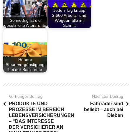
Jeden Tag knapp
2.660 Arbeits- und
So niedrig ist die
Wegeunfälle im
gesetzliche Altersrente
Schnitt
Höhere
Steuervergünstigung
bei der Basisrente
Vorheriger Beitrag
Nächster Beitrag
PRODUKTE UND
Fahrräder sind
PROZESSE IM BEREICH
beliebt – auch bei
LEBENSVERSICHERUNGEN
Dieben
– “DAS INTERESSE
DER VERSICHERER AN