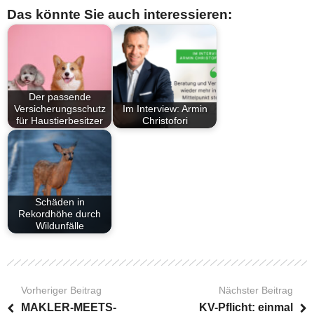
Das könnte Sie auch interessieren:
Der passende
Versicherungsschutz
Im Interview: Armin
für Haustierbesitzer
Christofori
Schäden in
Rekordhöhe durch
Wildunfälle
Vorheriger Beitrag
Nächster Beitrag
MAKLER-MEETS-
KV-Pflicht: einmal