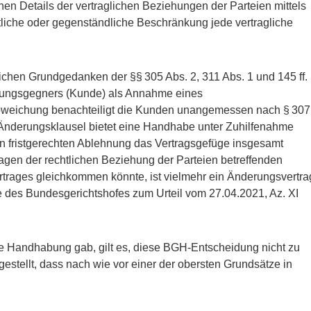
nen Details der vertraglichen Beziehungen der Parteien mittels
tliche oder gegenständliche Beschränkung jede vertragliche
chen Grundgedanken der §§ 305 Abs. 2, 311 Abs. 1 und 145 ff.
ungsgegners (Kunde) als Annahme eines
 Abweichung benachteiligt die Kunden unangemessen nach § 307
e Änderungsklausel bietet eine Handhabe unter Zuhilfenahme
en fristgerechten Ablehnung das Vertragsgefüge insgesamt
agen der rechtlichen Beziehung der Parteien betreffenden
trages gleichkommen könnte, ist vielmehr ein Änderungsvertra
lle des Bundesgerichtshofes zum Urteil vom 27.04.2021, Az. XI
e Handhabung gab, gilt es, diese BGH-Entscheidung nicht zu
gestellt, dass nach wie vor einer der obersten Grundsätze in