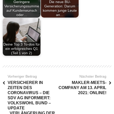
Geringere
Die neue BU-
Versicherungssumme
Generation: Darum
auf Kundenwunsch
kommen junge Leute
oder…
an…
Deine Top 3 To-dos für
ein erfolgreiches Q1
(Teil 1 von 2)
Vorheriger Beitrag
Nächster Beitrag
VERSICHERER IN
MAKLER-MEETS-
ZEITEN DES
COMPANY AM 13. APRIL
CORONAVIRUS – DIE
2021: ONLINE!
SDV AG INFORMIERT:
VOLKSWOHL BUND –
UPDATE
„VERLÄNGERUNG DER