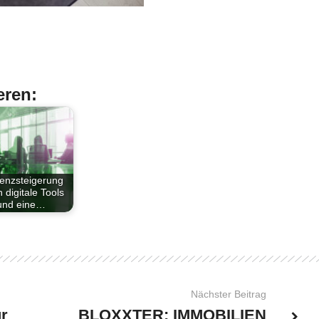
eren:
zienzsteigerung
 digitale Tools
und eine…
Nächster Beitrag
r
BLOXXTER: IMMOBILIEN