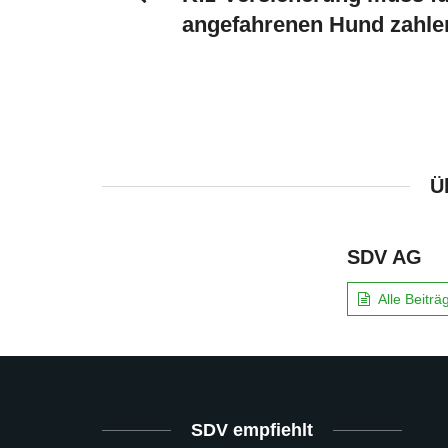
angefahrenen Hund zahle
Ü
SDV AG
Alle Beitr
SDV empfiehlt