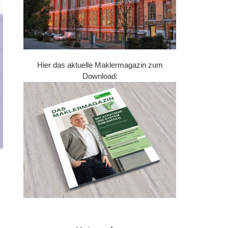
Hier das aktuelle Maklermagazin zum
Download: