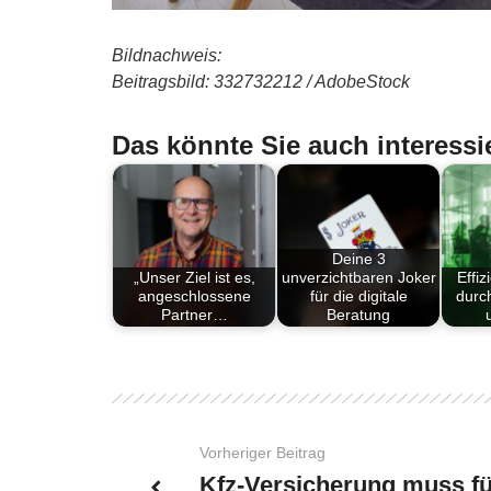
Bildnachweis:
Beitragsbild: 332732212 / AdobeStock
Das könnte Sie auch interessi
Deine 3
„Unser Ziel ist es,
unverzichtbaren Joker
Effi
angeschlossene
für die digitale
durch
Partner…
Beratung
Vorheriger Beitrag
Kfz-Versicherung muss fü