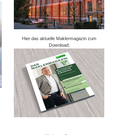
Hier das aktuelle Maklermagazin zum
Download: