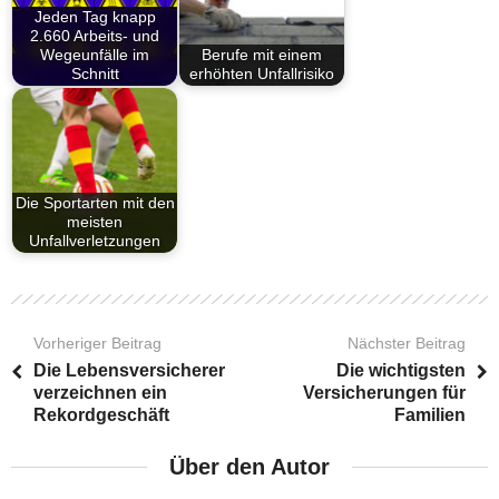
Jeden Tag knapp
2.660 Arbeits- und
Wegeunfälle im
Berufe mit einem
Schnitt
erhöhten Unfallrisiko
Die Sportarten mit den
meisten
Unfallverletzungen
Vorheriger Beitrag
Nächster Beitrag
Die Lebensversicherer
Die wichtigsten
verzeichnen ein
Versicherungen für
Rekordgeschäft
Familien
Über den Autor