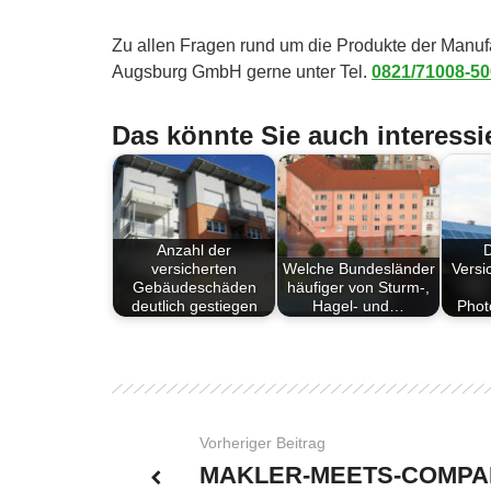
Zu allen Fragen rund um die Produkte der Manu
Augsburg GmbH gerne unter Tel.
0821/71008-50
Das könnte Sie auch interessi
Anzahl der
D
versicherten
Welche Bundesländer
Versi
Gebäudeschäden
häufiger von Sturm-,
deutlich gestiegen
Hagel- und…
Phot
Vorheriger Beitrag
MAKLER-MEETS-COMPA