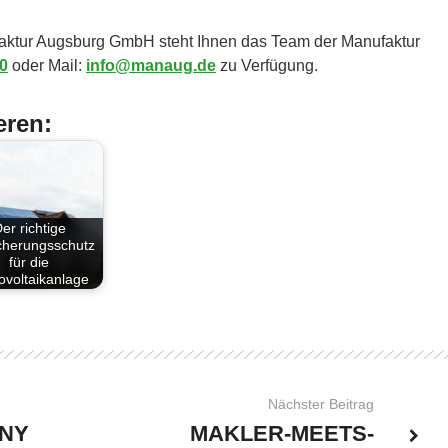
faktur Augsburg GmbH steht Ihnen das Team der Manufaktur
0
oder Mail:
info@manaug.de
zu Verfügung.
eren:
er richtige
cherungsschutz
für die
ovoltaikanlage
Nächster Beitrag
NY
MAKLER-MEETS-