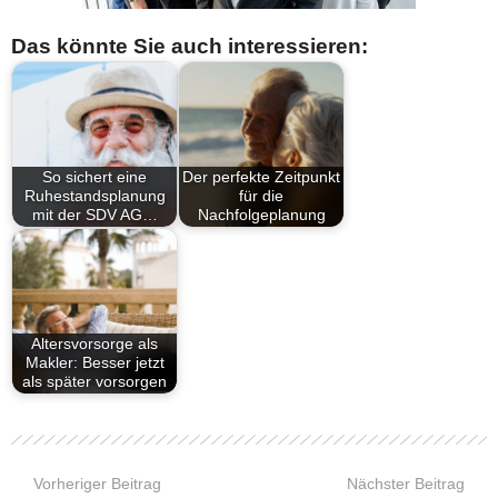
Das könnte Sie auch interessieren:
So sichert eine
Der perfekte Zeitpunkt
Ruhestandsplanung
für die
mit der SDV AG…
Nachfolgeplanung
Altersvorsorge als
Makler: Besser jetzt
als später vorsorgen
Vorheriger Beitrag
Nächster Beitrag