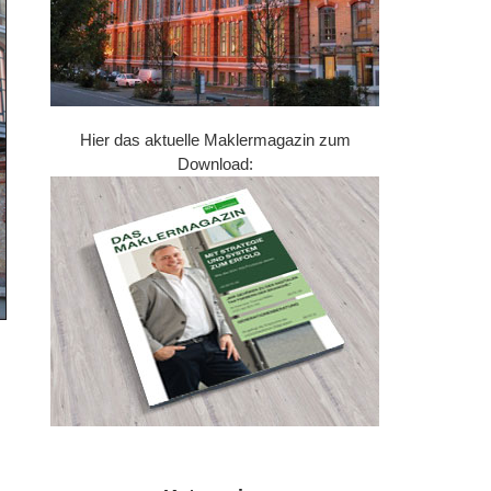
Hier das aktuelle Maklermagazin zum
Download: