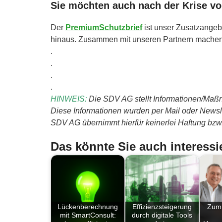
Sie möchten auch nach der Krise von
Der
PremiumSchutzbrief
ist unser Zusatzangebo
hinaus. Zusammen mit unseren Partnern machen wi
.
.
.
.
HINWEIS:
Die SDV AG stellt Informationen/Maßn
Diese Informationen wurden per Mail oder Newslet
SDV AG übernimmt hierfür keinerlei Haftung bzw. 
Das könnte Sie auch interessi
Lückenberechnung
Effizienzsteigerung
Zum 
mit SmartConsult:
durch digitale Tools