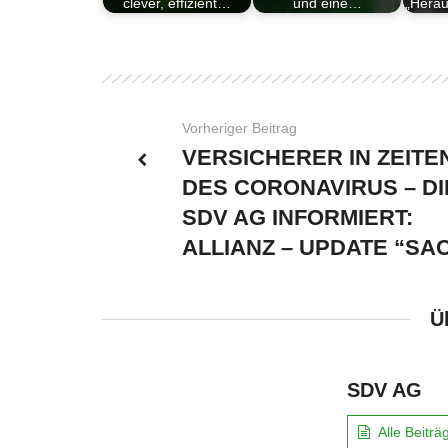
clever, effizient…
und eine…
„Hera
Vorheriger Beitrag
VERSICHERER IN ZEITE
DES CORONAVIRUS – DI
SDV AG INFORMIERT:
ALLIANZ – UPDATE “SA
Ü
SDV AG
Alle Beitr