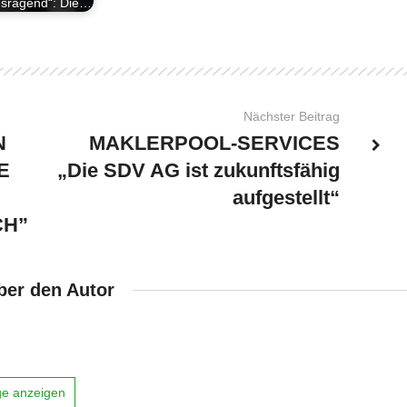
usragend“: Die…
Nächster Beitrag
N
MAKLERPOOL-SERVICES
E
„Die SDV AG ist zukunftsfähig
aufgestellt“
CH”
ber den Autor
äge anzeigen