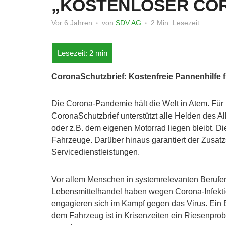
„KOSTENLOSER CO
Vor 6 Jahren
von
SDV AG
2 Min. Lesezeit
CoronaSchutzbrief: Kostenfreie Pannenhilfe fü
Die Corona-Pandemie hält die Welt in Atem. Für H
CoronaSchutzbrief unterstützt alle Helden des Al
oder z.B. dem eigenen Motorrad liegen bleibt. Die
Fahrzeuge. Darüber hinaus garantiert der Zusat
Servicedienstleistungen.
Vor allem Menschen in systemrelevanten Berufen 
Lebensmittelhandel haben wegen Corona-Infektione
engagieren sich im Kampf gegen das Virus. Ein 
dem Fahrzeug ist in Krisenzeiten ein Riesenprobl