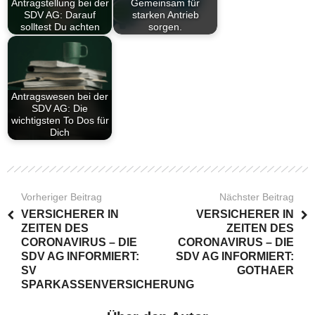
Antragstellung bei der
Gemeinsam für
SDV AG: Darauf
starken Antrieb
solltest Du achten
sorgen.
Antragswesen bei der
SDV AG: Die
wichtigsten To Dos für
Dich
Vorheriger Beitrag
Nächster Beitrag
VERSICHERER IN
VERSICHERER IN
ZEITEN DES
ZEITEN DES
CORONAVIRUS – DIE
CORONAVIRUS – DIE
SDV AG INFORMIERT:
SDV AG INFORMIERT:
SV
GOTHAER
SPARKASSENVERSICHERUNG