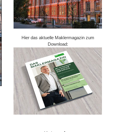
Hier das aktuelle Maklermagazin zum
Download: