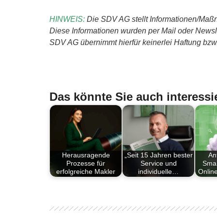
HINWEIS:
Die SDV AG stellt Informationen/Maßn
Diese Informationen wurden per Mail oder Newslet
SDV AG übernimmt hierfür keinerlei Haftung bzw. 
Das könnte Sie auch interessi
Herausragende
„Seit 15 Jahren bester
An
Prozesse für
Service und
Smar
erfolgreiche Makler
individuelle…
Onlin