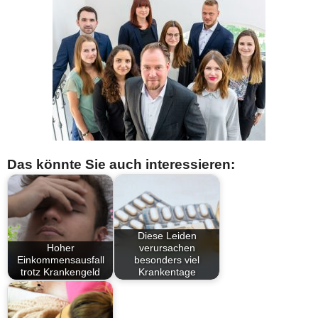
Das könnte Sie auch interessieren:
Diese Leiden
Hoher
verursachen
Einkommensausfall
besonders viel
trotz Krankengeld
Krankentage