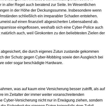
in aller Regel auch beratend zur Seite. Im Wesentlichen
erungen in der Höhe der Deckungssumme. Insbesondere wenn
Umständen schließlich ein irreparabler Schaden entstehen.
umeist auf einen finanziell abgesicherten Lebensabend ab.
Ersparnisse eingeflossen, weshalb sich eine Cyber-Police auch
 natürlich auch, weil Girokonten zu den beliebtesten Zielen der
n abgesichert, die durch eigenes Zutun zustande gekommen
och der Schutz gegen Cyber-Mobbing sowie den Ausgleich bei
are oder sogar beschädigte Hardware.
en, was auf kaum eine Versicherung besser zutrifft, als auf
e im Zeitalter der immer weiter voranschreitenden
eine Cyber-Versicherung nicht nur in Erwägung ziehen, sondern
nd die Sicherheit der eigenen Daten keinesfalls dem Zufall