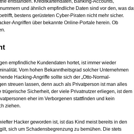
trie entstanden. Kreditkartendaten, Banking-Accounts,
snummern und ähnlich empfindliche Daten sind vor den, was da
rifft, bestens gerüsteten Cyber-Piraten nicht mehr sicher.
cker-Angriffen über bekannte Online-Portale herein. Ob
en.
nt
gen empfindliche Kundendaten hortet, ist immer wieder
riminalität. Vom hohen Bekanntheitsgrad solcher Unternehmen
nde Hacking-Angriffe sollte sich der „Otto-Normal-
n streuen lassen, denn auch als Privatperson ist man alles
 trügerische Sicherheit, der viele Privatnutzer erliegen, ist dem
ivatpersonen eher im Verborgenen stattfinden und kein
ch ziehen.
fter Hacker geworden ist, ist das Kind meist bereits in den
s gilt, sich um Schadensbegrenzung zu bemühen. Die stets