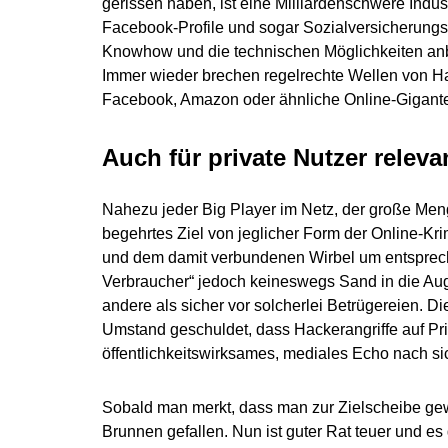
gerissen haben, ist eine Milliardenschwere Indus
Facebook-Profile und sogar Sozialversicherung
Knowhow und die technischen Möglichkeiten anbet
Immer wieder brechen regelrechte Wellen von Ha
Facebook, Amazon oder ähnliche Online-Gigant
Auch für private Nutzer releva
Nahezu jeder Big Player im Netz, der große Men
begehrtes Ziel von jeglicher Form der Online-K
und dem damit verbundenen Wirbel um entspreche
Verbraucher“ jedoch keineswegs Sand in die Auge
andere als sicher vor solcherlei Betrügereien. Die
Umstand geschuldet, dass Hackerangriffe auf Pr
öffentlichkeitswirksames, mediales Echo nach si
Sobald man merkt, dass man zur Zielscheibe gewie
Brunnen gefallen. Nun ist guter Rat teuer und e