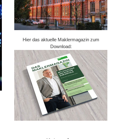
Hier das aktuelle Maklermagazin zum
Download: