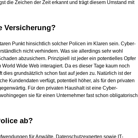
st die Zeichen der Zeit erkannt und trägt diesem Umstand mit
he Versicherung?
ren Punkt hinsichtlich solcher Policen im Klaren sein. Cyber-
ständlich nicht verhindern. Was sie allerdings sehr wohl
haden abzusichern. Prinzipiell ist jeder ein potentielles Opfer
em World Wide Web interagiert. Da es dieser Tage kaum noch
fft dies grundsätzlich schon fast auf jeden zu. Natürlich ist der
he Kundendaten verfügt, potentiell höher, als für den privaten
lgegenwärtig. Für den privaten Haushalt ist eine Cyber-
wohingegen sie für einen Unternehmer fast schon obligatorisch
olice ab?
Aufwendungen für Anwälte, Datenschutzexperten sowie IT-