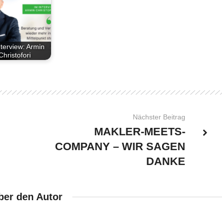
nterview: Armin
Christofori
Nächster Beitrag
MAKLER-MEETS-
COMPANY – WIR SAGEN
DANKE
ber den Autor