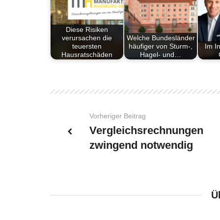
Diese Risiken
verursachen die
Welche Bundesländer
teuersten
häufiger von Sturm-,
Im I
Hausratschäden
Hagel- und…
Vorheriger Beitrag
Vergleichsrechnungen
zwingend notwendig
Ü