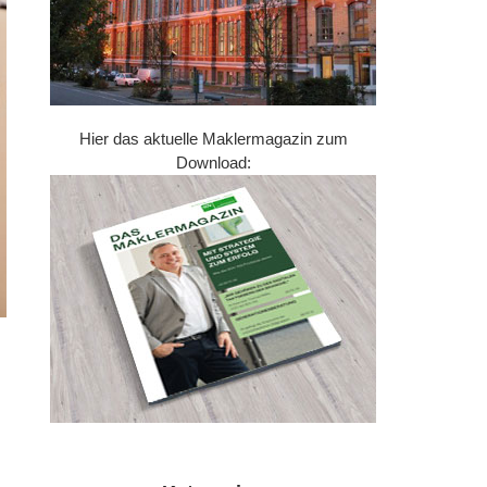
Hier das aktuelle Maklermagazin zum
Download: