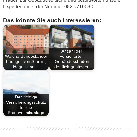
Experten unter der Nummer 0821/71008-0.
Das könnte Sie auch interessieren:
Anzahl der
Welche Bundesländer
versicherten
häufiger von Sturm-,
Gebäudeschäden
Hagel- und…
deutlich gestiegen
Der richtige
Versicherungsschutz
für die
Photovoltaikanlage