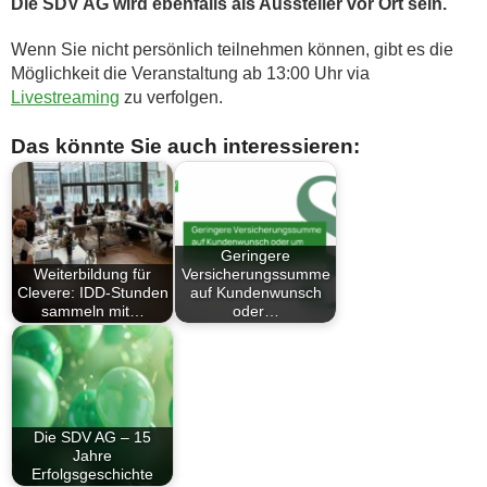
Die SDV AG wird ebenfalls als Aussteller vor Ort sein.
Wenn Sie nicht persönlich teilnehmen können, gibt es die
Möglichkeit die Veranstaltung ab 13:00 Uhr via
Livestreaming
zu verfolgen.
Das könnte Sie auch interessieren:
Geringere
Weiterbildung für
Versicherungssumme
Clevere: IDD-Stunden
auf Kundenwunsch
sammeln mit…
oder…
Die SDV AG – 15
Jahre
Erfolgsgeschichte