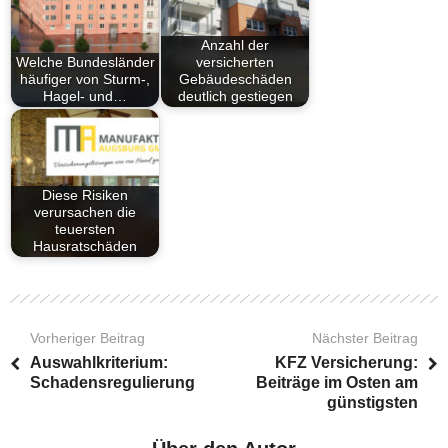
Anzahl der
Welche Bundesländer
versicherten
häufiger von Sturm-,
Gebäudeschäden
Hagel- und…
deutlich gestiegen
Diese Risiken
verursachen die
teuersten
Hausratschäden
Vorheriger Beitrag
Nächster Beitrag
Auswahlkriterium:
KFZ Versicherung:
Schadensregulierung
Beiträge im Osten am
günstigsten