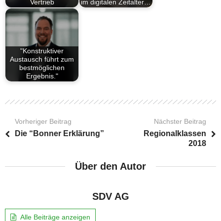
Vertrieb
im digitalen Zeitalter…
"Konstruktiver
Austausch führt zum
bestmöglichen
Ergebnis."
Vorheriger Beitrag
Nächster Beitrag
Die “Bonner Erklärung”
Regionalklassen
2018
Über den Autor
SDV AG
Alle Beiträge anzeigen