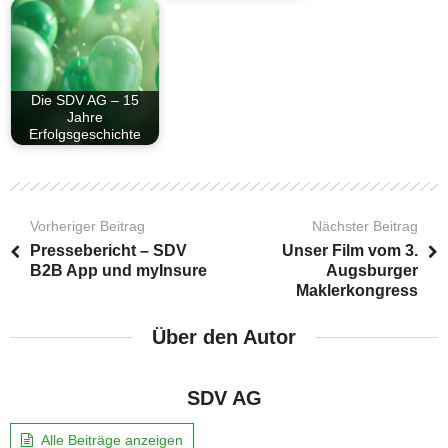
Die SDV AG – 15
Jahre
Erfolgsgeschichte
Vorheriger Beitrag
Nächster Beitrag
Pressebericht – SDV
Unser Film vom 3.
B2B App und myInsure
Augsburger
Maklerkongress
Über den Autor
SDV AG
Alle Beiträge anzeigen