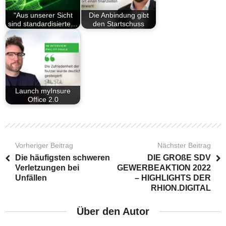
"Aus unserer Sicht
Die Anbindung gibt
sind standardisierte…
den Startschuss
Launch myInsure
Office 2.0
Vorheriger Beitrag
Nächster Beitrag
Die häufigsten schweren
DIE GROßE SDV
Verletzungen bei
GEWERBEAKTION 2022
Unfällen
– HIGHLIGHTS DER
RHION.DIGITAL
Über den Autor