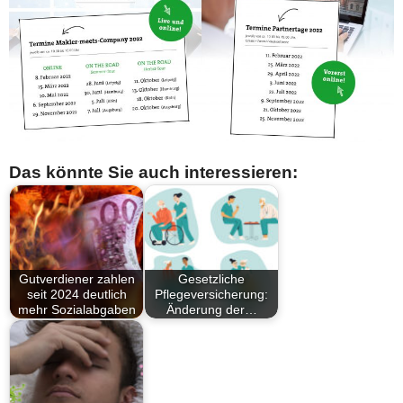
Das könnte Sie auch interessieren:
Gutverdiener zahlen
Gesetzliche
seit 2024 deutlich
Pflegeversicherung:
mehr Sozialabgaben
Änderung der…