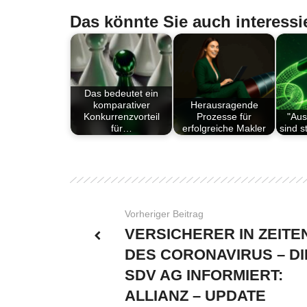
Das könnte Sie auch interessi
Das bedeutet ein
komparativer
Herausragende
Konkurrenzvorteil
Prozesse für
"Aus
für…
erfolgreiche Makler
sind s
Vorheriger Beitrag
VERSICHERER IN ZEITE
DES CORONAVIRUS – DI
SDV AG INFORMIERT:
ALLIANZ – UPDATE