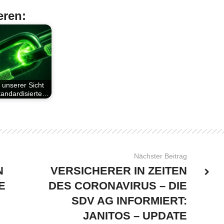
eren:
 unserer Sicht
tandardisierte…
Nächster Beitrag
N
VERSICHERER IN ZEITEN
E
DES CORONAVIRUS – DIE
SDV AG INFORMIERT:
JANITOS – UPDATE