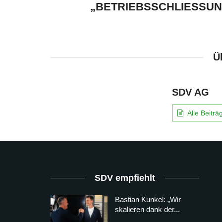
„BETRIEBSSCHLIESSU
Ü
SDV AG
Alle Beitr
SDV empfiehlt
Bastian Kunkel: „Wir
skalieren dank der...