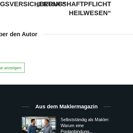
NGSVERSICHERUNG“
„BERUFSHAFTPFLICHT
HEILWESEN“
ber den Autor
äge anzeigen
Aus dem Maklermagazin
Selbstständig als Makler:
Warum eine
Poolanbindung...