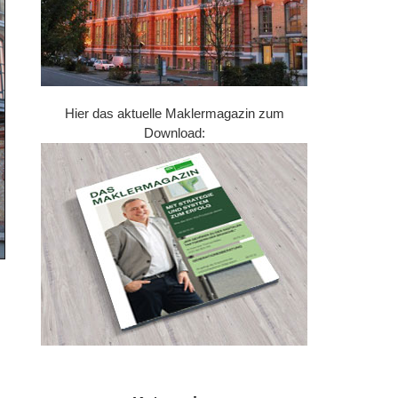
Hier das aktuelle Maklermagazin zum
Download: