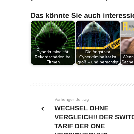
Das könnte Sie auch interessi
Cyberkriminalität:
Die Angst vor
Rekordschäden bei
Cyberkriminalität ist
Wenn 
Firmen
groß – und berechtigt
Sache 
Vorheriger Beitrag
WECHSEL OHNE
VERGLEICH!! DER SWIT
TARIF DER ONE