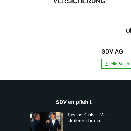
VERSICHERUNG
Ü
SDV AG
Alle Beitr
SDV empfiehlt
Bastian Kunkel: „Wir
skalieren dank der...