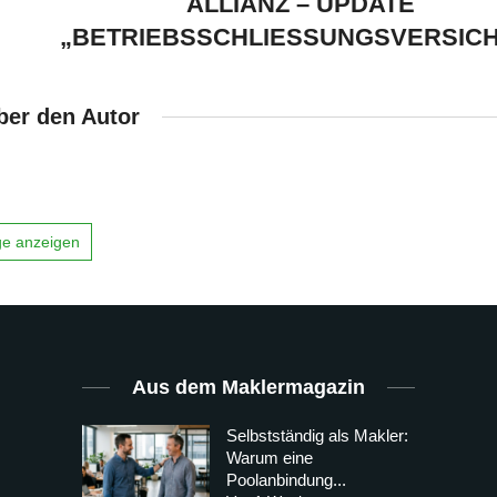
ALLIANZ – UPDATE
„BETRIEBSSCHLIESSUNGSVERSIC
ber den Autor
äge anzeigen
Aus dem Maklermagazin
Selbstständig als Makler:
Warum eine
Poolanbindung...