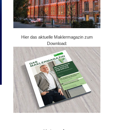
Hier das aktuelle Maklermagazin zum
Download: