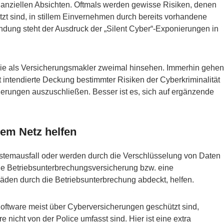
finanziellen Absichten. Oftmals werden gewisse Risiken, denen
tzt sind, in stillem Einvernehmen durch bereits vorhandene
dung steht der Ausdruck der „Silent Cyber“-Exponierungen in
e als Versicherungsmakler zweimal hinsehen. Immerhin gehen
 intendierte Deckung bestimmter Risiken der Cyberkriminalität
herungen auszuschließen. Besser ist es, sich auf ergänzende
dem Netz helfen
stemausfall oder werden durch die Verschlüsselung von Daten
ine Betriebsunterbrechungsversicherung bzw. eine
den durch die Betriebsunterbrechung abdeckt, helfen.
Software meist über Cyberversicherungen geschützt sind,
icht von der Police umfasst sind. Hier ist eine extra