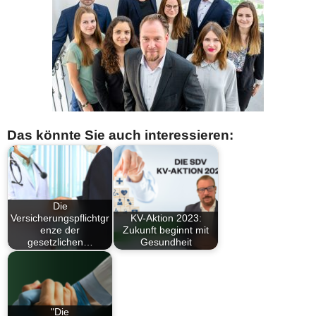
Das könnte Sie auch interessieren:
Die
Versicherungspflichtgr
KV-Aktion 2023:
enze der
Zukunft beginnt mit
gesetzlichen…
Gesundheit
"Die