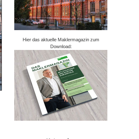
Hier das aktuelle Maklermagazin zum
Download: