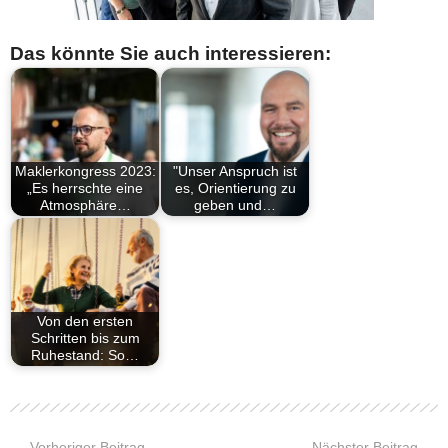
Das könnte Sie auch interessieren:
Maklerkongress 2023:
"Unser Anspruch ist
„Es herrschte eine
es, Orientierung zu
Atmosphäre…
geben und…
Von den ersten
Schritten bis zum
Ruhestand: So…
Vorheriger Beitrag
Nächster Beitrag