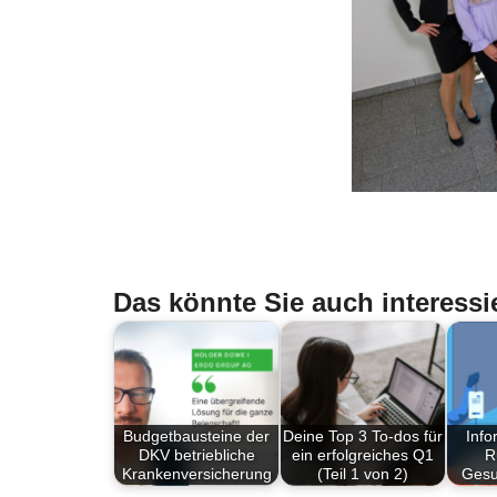
Das könnte Sie auch interessi
Budgetbausteine der
Deine Top 3 To-dos für
Info
DKV betriebliche
ein erfolgreiches Q1
R
Krankenversicherung
(Teil 1 von 2)
Gesu