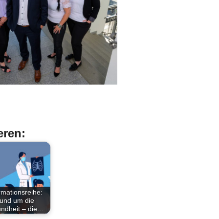
eren:
rmationsreihe:
und um die
ndheit – die…