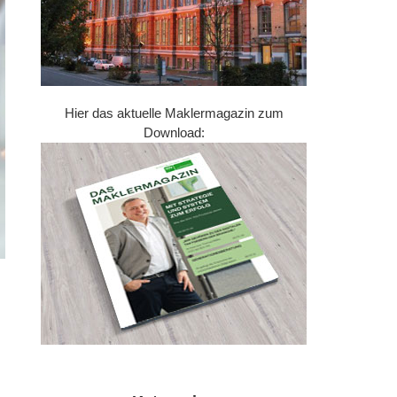
Hier das aktuelle Maklermagazin zum
Download: