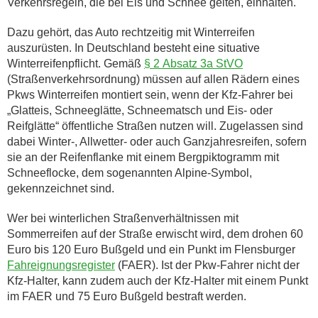
Verkehrsregeln, die bei Eis und Schnee gelten, einhalten.
Dazu gehört, das Auto rechtzeitig mit Winterreifen
auszurüsten. In Deutschland besteht eine situative
Winterreifenpflicht. Gemäß
§ 2 Absatz 3a StVO
(Straßenverkehrsordnung) müssen auf allen Rädern eines
Pkws Winterreifen montiert sein, wenn der Kfz-Fahrer bei
„Glatteis, Schneeglätte, Schneematsch und Eis- oder
Reifglätte“ öffentliche Straßen nutzen will. Zugelassen sind
dabei Winter‑, Allwetter- oder auch Ganzjahresreifen, sofern
sie an der Reifenflanke mit einem Bergpiktogramm mit
Schneeflocke, dem sogenannten Alpine-Symbol,
gekennzeichnet sind.
Wer bei winterlichen Straßenverhältnissen mit
Sommerreifen auf der Straße erwischt wird, dem drohen 60
Euro bis 120 Euro Bußgeld und ein Punkt im Flensburger
Fahreignungsregister
(FAER). Ist der Pkw-Fahrer nicht der
Kfz-Halter, kann zudem auch der Kfz-Halter mit einem Punkt
im FAER und 75 Euro Bußgeld bestraft werden.