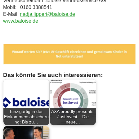
Vertriebsdirektorin Baloise Vertriebsservice AG
Mobil: 0160 3388541
E-Mail:
nadja.lippert@baloise.de
www.baloise.de
Das könnte Sie auch interessieren:
Einzigartig in der
AXA proudly presents:
Einkommensabsicheru
JustInvest – Die
ng: Bis zu…
neue…