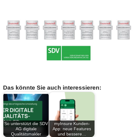
Das könnte Sie auch interessieren:
So unterstützt die SDV
myInsure Kunden-
AG digitale
App: neue Features
Qualitätsmakler
und bessere…