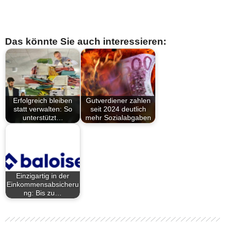
Das könnte Sie auch interessieren:
Erfolgreich bleiben
Gutverdiener zahlen
statt verwalten: So
seit 2024 deutlich
unterstützt…
mehr Sozialabgaben
Einzigartig in der
Einkommensabsicheru
ng: Bis zu…