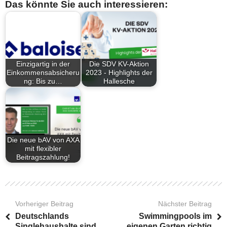
Das könnte Sie auch interessieren:
Einzigartig in der
Die SDV KV-Aktion
Einkommensabsicheru
2023 - Highlights der
ng: Bis zu…
Hallesche
Die neue bAV von AXA
mit flexibler
Beitragszahlung!
Vorheriger Beitrag
Nächster Beitrag
Deutschlands
Swimmingpools im
Singlehaushalte sind
eigenen Garten richtig