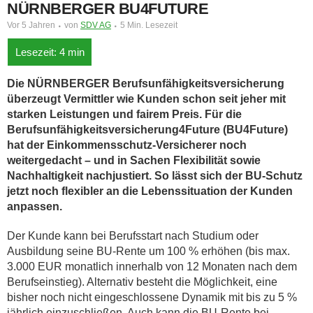
NÜRNBERGER BU4FUTURE
Vor 5 Jahren
von
SDV AG
5 Min. Lesezeit
Die NÜRNBERGER Berufsunfähigkeitsversicherung
überzeugt Vermittler wie Kunden schon seit jeher mit
starken Leistungen und fairem Preis. Für die
Berufsunfähigkeitsversicherung4Future (BU4Future)
hat der Einkommensschutz-Versicherer noch
weitergedacht – und in Sachen Flexibilität sowie
Nachhaltigkeit nachjustiert. So lässt sich der BU-Schutz
jetzt noch flexibler an die Lebenssituation der Kunden
anpassen.
Der Kunde kann bei Berufsstart nach Studium oder
Ausbildung seine BU-Rente um 100 % erhöhen (bis max.
3.000 EUR monatlich innerhalb von 12 Monaten nach dem
Berufseinstieg). Alternativ besteht die Möglichkeit, eine
bisher noch nicht eingeschlossene Dynamik mit bis zu 5 %
jährlich einzuschließen. Auch kann die BU-Rente bei