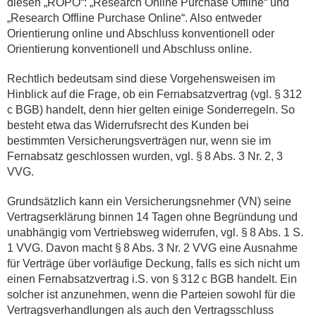
diesen „ROPO“: „Research Online Purchase Offline“ und
„Research Offline Purchase Online“. Also entweder
Orientierung online und Abschluss konventionell oder
Orientierung konventionell und Abschluss online.
Rechtlich bedeutsam sind diese Vorgehensweisen im
Hinblick auf die Frage, ob ein Fernabsatzvertrag (vgl. § 312
c BGB) handelt, denn hier gelten einige Sonderregeln. So
besteht etwa das Widerrufsrecht des Kunden bei
bestimmten Versicherungsverträgen nur, wenn sie im
Fernabsatz geschlossen wurden, vgl. § 8 Abs. 3 Nr. 2, 3
VVG.
Grundsätzlich kann ein Versicherungsnehmer (VN) seine
Vertragserklärung binnen 14 Tagen ohne Begründung und
unabhängig vom Vertriebsweg widerrufen, vgl. § 8 Abs. 1 S.
1 VVG. Davon macht § 8 Abs. 3 Nr. 2 VVG eine Ausnahme
für Verträge über vorläufige Deckung, falls es sich nicht um
einen Fernabsatzvertrag i.S. von § 312 c BGB handelt. Ein
solcher ist anzunehmen, wenn die Parteien sowohl für die
Vertragsverhandlungen als auch den Vertragsschluss