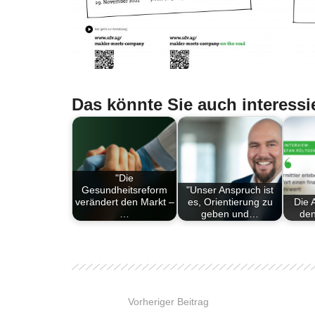
Das könnte Sie auch interessi
"Die
Gesundheitsreform
"Unser Anspruch ist
verändert den Markt –
es, Orientierung zu
Die 
…
geben und…
den
Vorheriger Beitrag