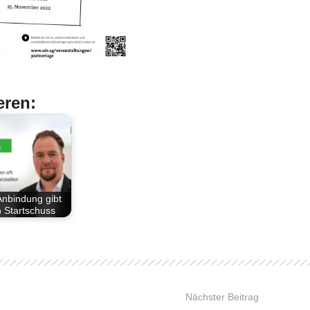
eren:
Anbindung gibt
 Startschuss
Nächster Beitrag